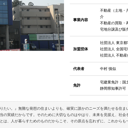
不動産（土地・
介
事業内容
不動産の買取・
宅地分譲及び販
社団法人 東京
加盟団体
社団法人 全国
社団法人 不動産
代表者
中村 慎似
宅建業免許：国土
免許
静岡県知事許可（般
りたい。』無難な発想の住まいよりも、確実に誰かのニーズを満たせる住ま
当の実績だからです。そのために大切なものはやはり、未来を見据え、社会を
とは、人が暮らすためのものだからこそ、その原点を忘れずに、これからも