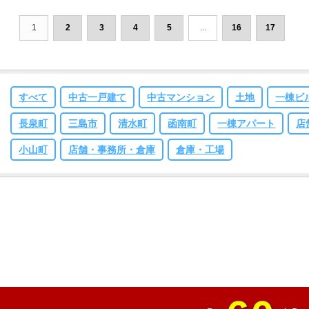
1
2
3
4
5
...
16
17
すべて
中古一戸建て
中古マンション
土地
一棟ビ
長泉町
三島市
清水町
函南町
一棟アパート
店
小山町
店舗・事務所・倉庫
倉庫・工場