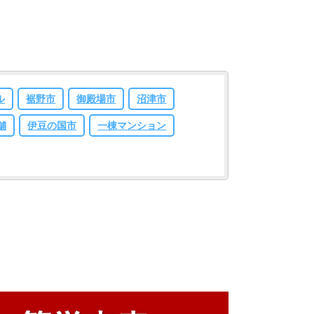
ル
裾野市
御殿場市
沼津市
舗
伊豆の国市
一棟マンション