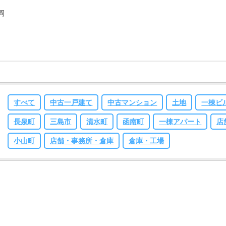
岡
すべて
中古一戸建て
中古マンション
土地
一棟ビ
長泉町
三島市
清水町
函南町
一棟アパート
店
小山町
店舗・事務所・倉庫
倉庫・工場