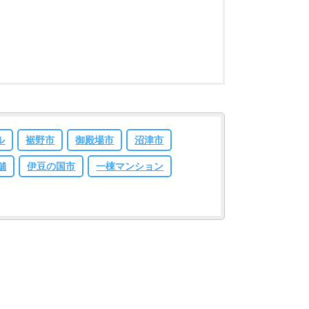
ル
裾野市
御殿場市
沼津市
舗
伊豆の国市
一棟マンション