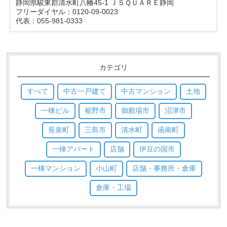
静岡県駿東郡清水町八幡45-1 ＪＳＱＵＡＲＥ静岡
フリーダイヤル：0120-09-0023
代表：055-981-0333
カテゴリ
すべて
中古一戸建て
中古マンション
土地
一棟ビル
裾野市
御殿場市
沼津市
長泉町
三島市
清水町
函南町
一棟アパート
店舗
伊豆の国市
一棟マンション
小山町
店舗・事務所・倉庫
倉庫・工場