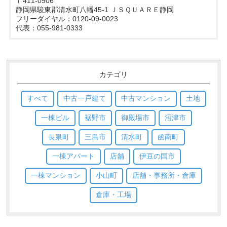
〒411-0906
静岡県駿東郡清水町八幡45-1 ＪＳＱＵＡＲＥ静岡
フリーダイヤル：0120-09-0023
代表：055-981-0333
カテゴリ
すべて
中古一戸建て
中古マンション
土地
一棟ビル
裾野市
御殿場市
沼津市
長泉町
三島市
清水町
函南町
一棟アパート
店舗
伊豆の国市
一棟マンション
小山町
店舗・事務所・倉庫
倉庫・工場