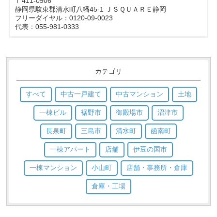
〒411-0906
静岡県駿東郡清水町八幡45-1 ＪＳＱＵＡＲＥ静岡
フリーダイヤル：0120-09-0023
代表：055-981-0333
カテゴリ
すべて
中古一戸建て
中古マンション
土地
一棟ビル
裾野市
御殿場市
沼津市
長泉町
三島市
清水町
函南町
一棟アパート
店舗
伊豆の国市
一棟マンション
小山町
店舗・事務所・倉庫
倉庫・工場