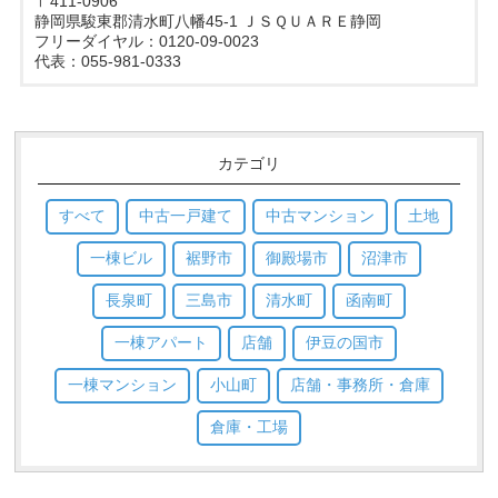
〒411-0906
静岡県駿東郡清水町八幡45-1 ＪＳＱＵＡＲＥ静岡
フリーダイヤル：0120-09-0023
代表：055-981-0333
カテゴリ
すべて
中古一戸建て
中古マンション
土地
一棟ビル
裾野市
御殿場市
沼津市
長泉町
三島市
清水町
函南町
一棟アパート
店舗
伊豆の国市
一棟マンション
小山町
店舗・事務所・倉庫
倉庫・工場