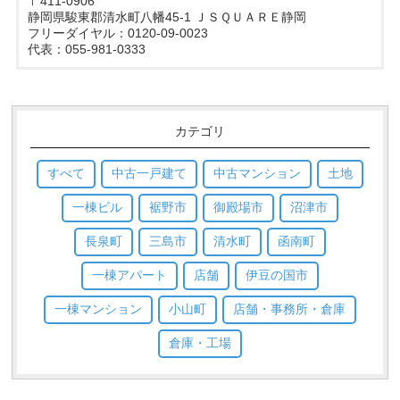
〒411-0906
静岡県駿東郡清水町八幡45-1 ＪＳＱＵＡＲＥ静岡
フリーダイヤル：0120-09-0023
代表：055-981-0333
カテゴリ
すべて
中古一戸建て
中古マンション
土地
一棟ビル
裾野市
御殿場市
沼津市
長泉町
三島市
清水町
函南町
一棟アパート
店舗
伊豆の国市
一棟マンション
小山町
店舗・事務所・倉庫
倉庫・工場