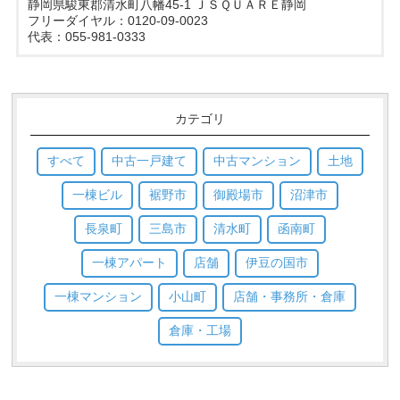
静岡県駿東郡清水町八幡45-1 ＪＳＱＵＡＲＥ静岡
フリーダイヤル：0120-09-0023
代表：055-981-0333
カテゴリ
すべて
中古一戸建て
中古マンション
土地
一棟ビル
裾野市
御殿場市
沼津市
長泉町
三島市
清水町
函南町
一棟アパート
店舗
伊豆の国市
一棟マンション
小山町
店舗・事務所・倉庫
倉庫・工場