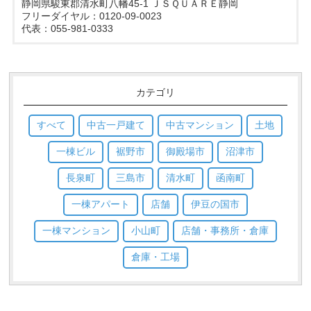
静岡県駿東郡清水町八幡45-1 ＪＳＱＵＡＲＥ静岡
フリーダイヤル：0120-09-0023
代表：055-981-0333
カテゴリ
すべて
中古一戸建て
中古マンション
土地
一棟ビル
裾野市
御殿場市
沼津市
長泉町
三島市
清水町
函南町
一棟アパート
店舗
伊豆の国市
一棟マンション
小山町
店舗・事務所・倉庫
倉庫・工場