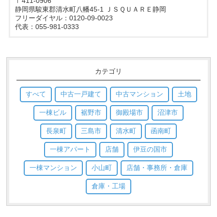
〒411-0906
静岡県駿東郡清水町八幡45-1 ＪＳＱＵＡＲＥ静岡
フリーダイヤル：0120-09-0023
代表：055-981-0333
カテゴリ
すべて
中古一戸建て
中古マンション
土地
一棟ビル
裾野市
御殿場市
沼津市
長泉町
三島市
清水町
函南町
一棟アパート
店舗
伊豆の国市
一棟マンション
小山町
店舗・事務所・倉庫
倉庫・工場