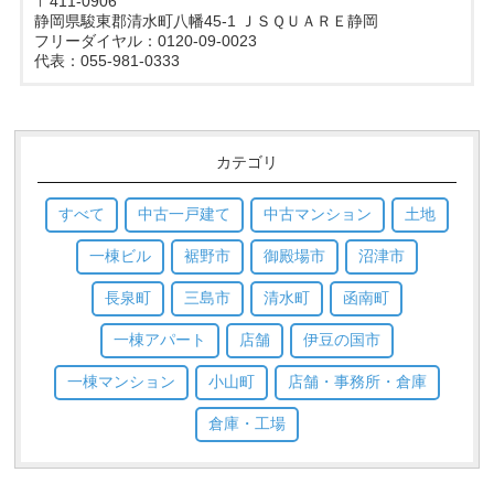
〒411-0906
静岡県駿東郡清水町八幡45-1 ＪＳＱＵＡＲＥ静岡
フリーダイヤル：0120-09-0023
代表：055-981-0333
カテゴリ
すべて
中古一戸建て
中古マンション
土地
一棟ビル
裾野市
御殿場市
沼津市
長泉町
三島市
清水町
函南町
一棟アパート
店舗
伊豆の国市
一棟マンション
小山町
店舗・事務所・倉庫
倉庫・工場