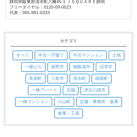
静岡県駿東郡清水町八幡45-1 ＪＳＱＵＡＲＥ静岡
フリーダイヤル：0120-09-0023
代表：055-981-0333
カテゴリ
すべて
中古一戸建て
中古マンション
土地
一棟ビル
裾野市
御殿場市
沼津市
長泉町
三島市
清水町
函南町
一棟アパート
店舗
伊豆の国市
一棟マンション
小山町
店舗・事務所・倉庫
倉庫・工場