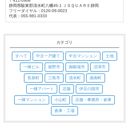
〒411-0906
静岡県駿東郡清水町八幡45-1 ＪＳＱＵＡＲＥ静岡
フリーダイヤル：0120-09-0023
代表：055-981-0333
カテゴリ
すべて
中古一戸建て
中古マンション
土地
一棟ビル
裾野市
御殿場市
沼津市
長泉町
三島市
清水町
函南町
一棟アパート
店舗
伊豆の国市
一棟マンション
小山町
店舗・事務所・倉庫
倉庫・工場