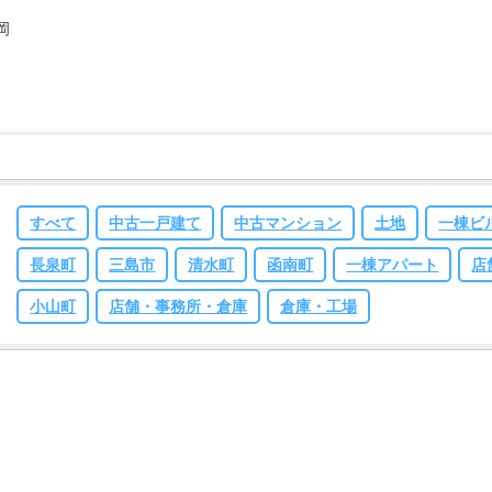
岡
すべて
中古一戸建て
中古マンション
土地
一棟ビ
長泉町
三島市
清水町
函南町
一棟アパート
店
小山町
店舗・事務所・倉庫
倉庫・工場