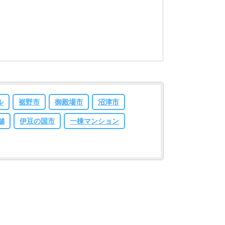
ル
裾野市
御殿場市
沼津市
舗
伊豆の国市
一棟マンション