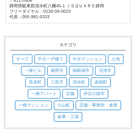
〒411-0906
静岡県駿東郡清水町八幡45-1 ＪＳＱＵＡＲＥ静岡
フリーダイヤル：0120-09-0023
代表：055-981-0333
カテゴリ
すべて
中古一戸建て
中古マンション
土地
一棟ビル
裾野市
御殿場市
沼津市
長泉町
三島市
清水町
函南町
一棟アパート
店舗
伊豆の国市
一棟マンション
小山町
店舗・事務所・倉庫
倉庫・工場