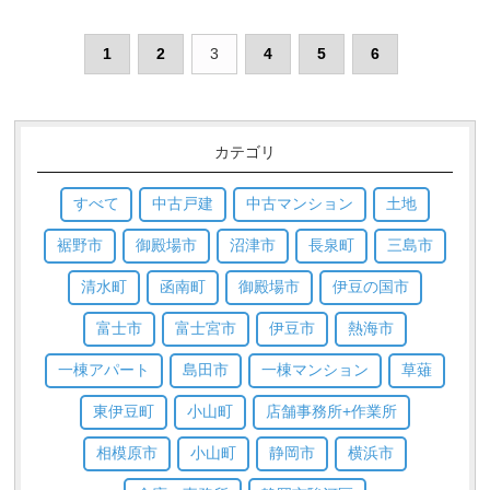
1
2
3
4
5
6
カテゴリ
すべて
中古戸建
中古マンション
土地
裾野市
御殿場市
沼津市
長泉町
三島市
清水町
函南町
御殿場市
伊豆の国市
富士市
富士宮市
伊豆市
熱海市
一棟アパート
島田市
一棟マンション
草薙
東伊豆町
小山町
店舗事務所+作業所
相模原市
小山町
静岡市
横浜市