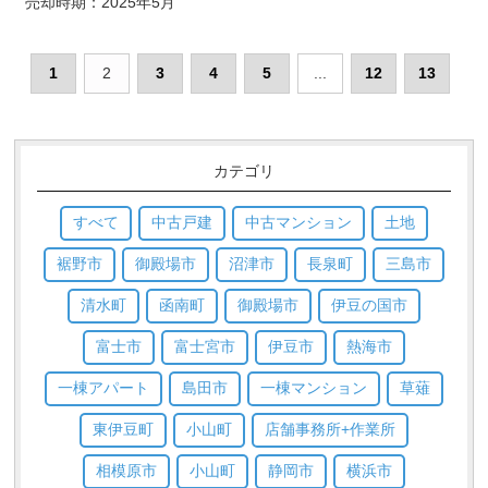
売却時期：
2025年5月
1
2
3
4
5
...
12
13
カテゴリ
すべて
中古戸建
中古マンション
土地
裾野市
御殿場市
沼津市
長泉町
三島市
清水町
函南町
御殿場市
伊豆の国市
富士市
富士宮市
伊豆市
熱海市
一棟アパート
島田市
一棟マンション
草薙
東伊豆町
小山町
店舗事務所+作業所
相模原市
小山町
静岡市
横浜市